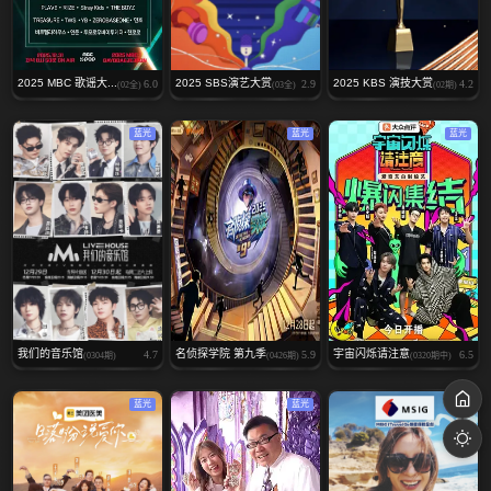
2025 MBC 歌谣大...
2025 SBS演艺大赏
2025 KBS 演技大赏
6.0
2.9
4.2
(02全)
(03全)
(02期)
蓝光
蓝光
蓝光
我们的音乐馆
名侦探学院 第九季
宇宙闪烁请注意
4.7
5.9
6.5
(0304期)
(0426期)
(0320期中)
蓝光
蓝光
蓝光