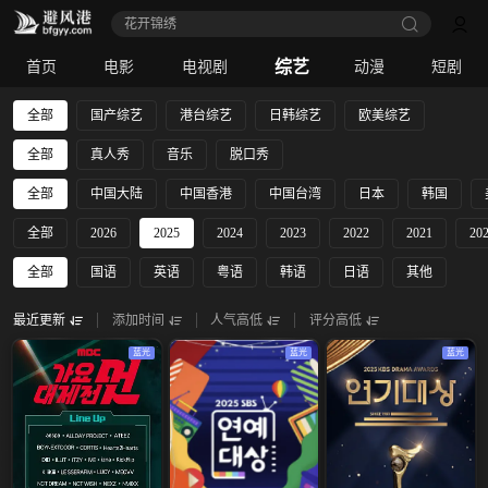
花开锦绣
综艺
首页
电影
电视剧
动漫
短剧
全部
国产综艺
港台综艺
日韩综艺
欧美综艺
全部
真人秀
音乐
脱口秀
全部
中国大陆
中国香港
中国台湾
日本
韩国
全部
2026
2025
2024
2023
2022
2021
20
全部
国语
英语
粤语
韩语
日语
其他
最近更新
添加时间
人气高低
评分高低
蓝光
蓝光
蓝光