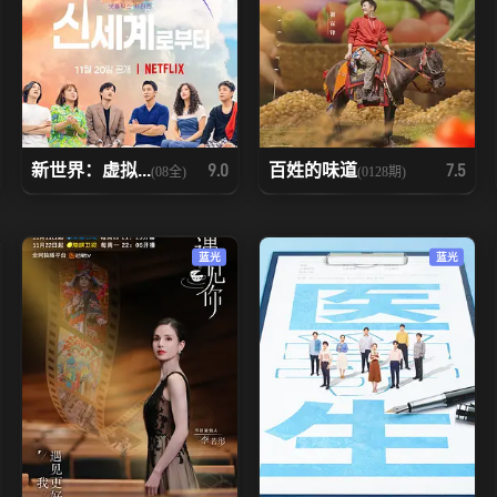
新世界：虚拟...
百姓的味道
9.0
7.5
(08全)
(0128期)
蓝光
蓝光