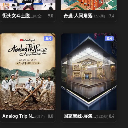
街头女斗士脱...
奇遇·人间角落
9.0
7.4
(02全)
(1227期)
蓝光
蓝光
Analog Trip N...
国家宝藏·展演...
8.0
8.4
(08全)
(1225期)