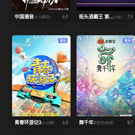
中国潮音
街头酒霸王 第...
6.9
7.9
(0114期中)
(20全)
蓝光
蓝光
青春环游记3
舞千年
4.8
8.7
(0128期)
更新至8加更