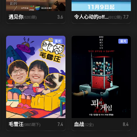
遇见你
令人心动的off...
3.6
7.7
(0203期)
(0112期)
蓝光
蓝光
毛雪汪
血战
7.4
8.4
(0805期下)
(12全)