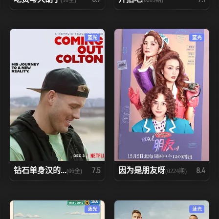
蓝光
蓝光
钻石单身汉的...
因为是朋友呀
7.5
8.4
(06全)
(0224期)
蓝光
蓝光