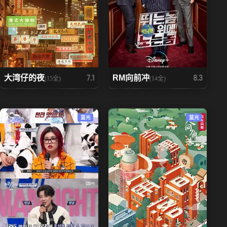
大湾仔的夜
RM向前冲
7.1
8.3
(15全)
(14全)
蓝光
蓝光