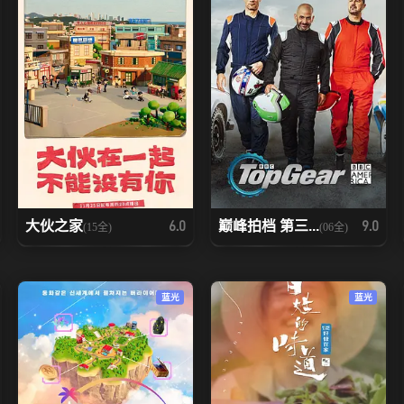
大伙之家
巅峰拍档 第三...
6.0
9.0
(15全)
(06全)
蓝光
蓝光