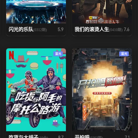
闪光的乐队
我们的滚烫人生
5.9
7.6
(0312期)
(0410期)
蓝光
蓝光
吃货与大胡子
开拍吧
8.7
7.1
(10全)
(0203期)