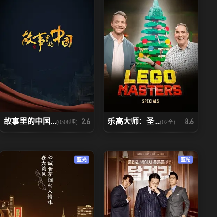
故事里的中国...
乐高大师：圣...
2.6
8.6
(0508期)
(02全)
蓝光
蓝光