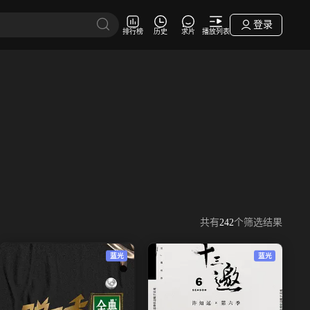
登录
排行榜
历史
求片
播放列表
共有
242
个筛选结果
蓝光
蓝光