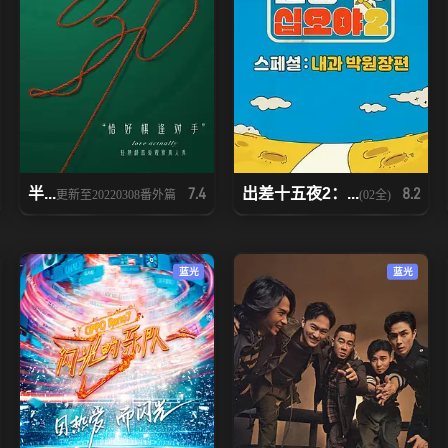
半...
出差十五夜2：...
7.4
8.2
更新至20220308番外篇
(02全)
蓝光
蓝光