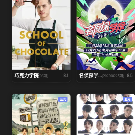
巧克力学院
名侦探学...
8.1
8.5
(08期)
(202200225期)
蓝光
蓝光