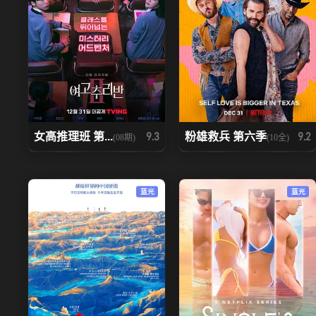
女高推理班 第...
粉雄救兵 第六季
9.3
9.2
(08期)
(10全)
蓝光
蓝光