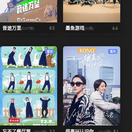
音途万里
墨鱼游戏
8.5
6.6
(0107期)
(01期)
蓝光
蓝光
忘不了餐厅第...
很高兴认识你 ...
3.3
8.1
(0210期)
(0119期)