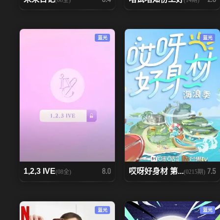
蓝光
蓝光
1,2,3 IVE
哎呀好身材 第...
8.0
7.5
(08全)
(0215期)
蓝光
蓝光