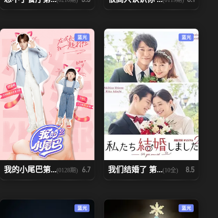
蓝光
蓝光
我的小尾巴第...
我们结婚了 第...
6.7
8.5
(0128期)
(10全)
蓝光
蓝光