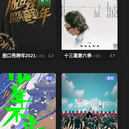
脱口秀跨年2021
十三邀第六季
6.3
8.9
(02期)
(10期)
蓝光
蓝光