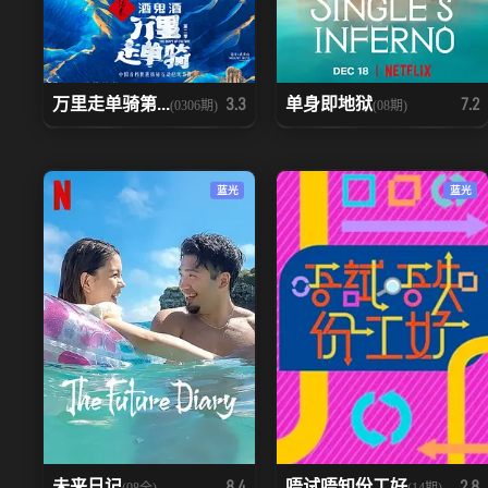
万里走单骑第...
单身即地狱
3.3
7.2
(0306期)
(08期)
蓝光
蓝光
未来日记
唔试唔知份工好
8.4
2.8
(08全)
(14期)