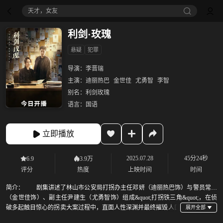
天才，女友
利剑·玫瑰
悬疑
犯罪
导演：
李晋瑞
主演：
迪丽热巴
金世佳
尤勇智
李智
别名：
利剑玫瑰
语言：
国语
立即播放
2025.07.28
45分24秒
6.9
3.9万
评分
热度
上映时间
时间
简介：
剧集讲述了林山市公安局打拐办主任邓妍（迪丽热巴饰）与警员常锐
（金世佳饰）、副主任尹建生（尤勇智饰）组成&quot;打拐铁三角&quot;，在侦
破多起触目惊心的拐卖大案过程中，直面人性深渊并最终摧毁人口
拐卖网络的故事。